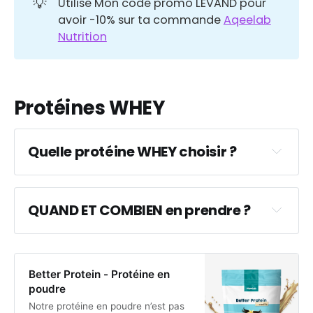
💡
Utilise Mon code promo LEVAND pour
avoir -10% sur ta commande
Aqeelab
Nutrition
Protéines WHEY
i tu n’as pas les 
apports en micro-nutrition qu’il faut
Quelle protéine WHEY choisir ?
QUAND ET COMBIEN en prendre ?
compléments alimentaires. 
Cela dépend des objectifs de chacun: si on 
cherche une prise de masse ou si l’on 
composition en acide aminés 
cherche à s’affûter, à perdre du gras 
Better Protein - Protéine en
Et ça tombe bien, la Better Protein a une 
poudre
valeur biologique ENCORE PLUS 
Notre protéine en poudre n’est pas