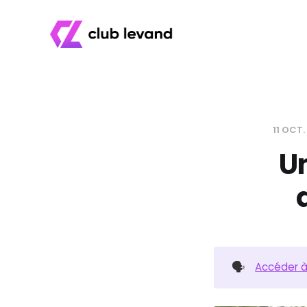
11 OCT
Un
🗣️
Accéder à