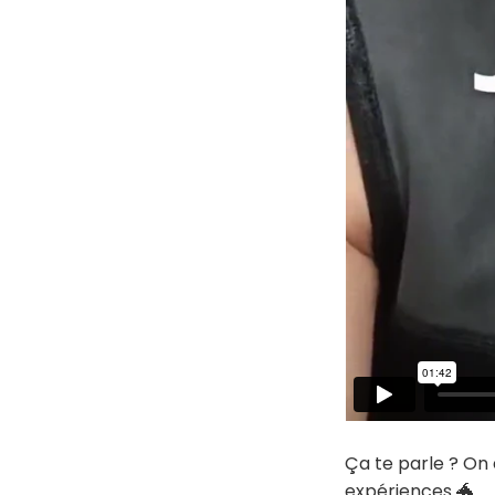
Ça te parle ? On
expériences 🐲